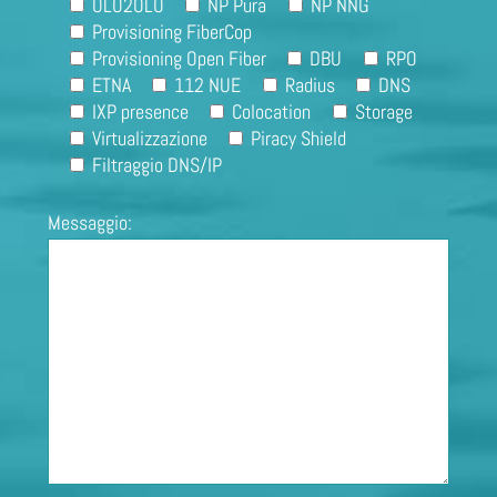
OLO2OLO
NP Pura
NP NNG
Provisioning FiberCop
Provisioning Open Fiber
DBU
RPO
ETNA
112 NUE
Radius
DNS
IXP presence
Colocation
Storage
Virtualizzazione
Piracy Shield
Filtraggio DNS/IP
Messaggio: