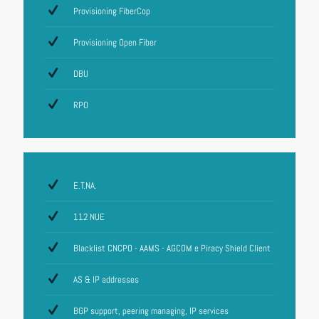
Provisioning FiberCop
Provisioning Open Fiber
DBU
RPO
E.T.NA.
112 NUE
Blacklist CNCPO - AAMS - AGCOM e Piracy Shield Client
AS & IP addresses
BGP support, peering managing, IP services